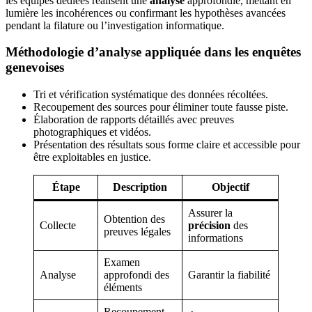
les équipes dédiées réalisent une
analyse
approfondie, mettant en
lumière les incohérences ou confirmant les hypothèses avancées
pendant la filature ou l’investigation informatique.
Méthodologie d’analyse appliquée dans les enquêtes
genevoises
Tri et vérification systématique des données récoltées.
Recoupement des sources pour éliminer toute fausse piste.
Élaboration de rapports détaillés avec preuves
photographiques et vidéos.
Présentation des résultats sous forme claire et accessible pour
être exploitables en justice.
Étape
Description
Objectif
Assurer la
Obtention des
Collecte
précision
des
preuves légales
informations
Examen
Analyse
approfondi des
Garantir la fiabilité
éléments
Recoupement