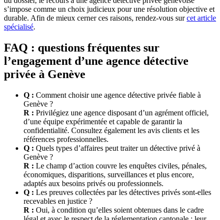
du dossier, le recours à une agence détective privée genevoise
s’impose comme un choix judicieux pour une résolution objective et
durable. Afin de mieux cerner ces raisons, rendez-vous sur
cet article
spécialisé
.
FAQ : questions fréquentes sur
l’engagement d’une agence détective
privée à Genève
Q :
Comment choisir une agence détective privée fiable à
Genève ?
R :
Privilégiez une agence disposant d’un agrément officiel,
d’une équipe expérimentée et capable de garantir la
confidentialité. Consultez également les avis clients et les
références professionnelles.
Q :
Quels types d’affaires peut traiter un détective privé à
Genève ?
R :
Le champ d’action couvre les enquêtes civiles, pénales,
économiques, disparitions, surveillances et plus encore,
adaptés aux besoins privés ou professionnels.
Q :
Les preuves collectées par les détectives privés sont-elles
recevables en justice ?
R :
Oui, à condition qu’elles soient obtenues dans le cadre
légal et avec le respect de la réglementation cantonale ; leur