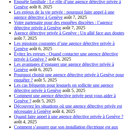
Enquête familiale : Le rôle d’une agence détective privée à
Genève
août 8, 2025
Les enjeux de la vie privée : pourquoi faire appel à une
agence détective à Genève
août 7, 2025
Votre partenaire pour des enquêtes discrètes : l’agence
détective privée à Genève
août 7, 2025
Agence détective privée à Genève : Un allié face aux doutes
août 7, 2025
Les missions courantes d’une agence détective privée à
Genève
août 6, 2025
Évitez les erreurs : Quand contacter une agence détective
privée à Genève ?
août 6, 2025
Les avantages d’engager une agence détective privée à
Genève
août 6, 2025
Pourquoi choisir une agence détective privée à Genève pour
enquêter ?
août 5, 2025
Les cas fréquents pour lesquels on sollicite une agence
détective privée à Genève
août 5, 2025
Comment une agence détective privée peut vous aider à
Genève ?
août 5, 2025
Découvrez les situations où une agence détective privée est
nécessaire à Genève
août 4, 2025
Quand faire appel à une agence détective privée à Genève ?
août 4, 2025
Comment s’assurer que son installation électrique est aux