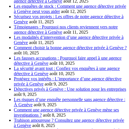
agence détective à Genève
août 12, 2025
Les enquêtes de stock : Comment une agence détective privée
à Genève peut vous aider
août 12, 2025
Sécurisez vos projets : Les offres de notre agence détective à
Genève
août 11, 2025
Témoignages : Pourquoi nos clients reviennent vers notre
agence détective à Genève
août 11, 2025
Les modalités d’intervention d’une agence détective privée à
Genève
août 11, 2025
Comment choisir la bonne agence détective privée à Genève ?
août 10, 2025
Les fausses accusations : Pourquoi faire appel à une agence
détective à Genève
août 10, 2025
La sécurité avant tout : Confiez vos enquêtes à une agence
détective à Genève
août 10, 2025
Protégez vos intérêts : L’importance d’une agence détective
privée à Genève
août 9, 2025
Détectives privés à Genève : Une solution pour les entreprises
août 9, 2025
Les risques d’une enquête personnelle sans agence détective :
À Genève
août 9, 2025
Comment une agence détective privée à Genève mène ses
investigations ?
août 8, 2025
Trahison amoureuse ? Consultez une agence détective privée
à Genève
août 8, 2025