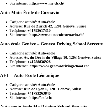
Site internet:
http://www.my-ds.ch/
Auto-Moto-École de Cornavin
Catégorie activité:
Auto-école
Adresse:
Rue de Zurich 42, 1201 Genève, Suisse
Téléphone:
+41795617310
Site internet:
http://www.autoecolecornavin.ch/
Auto école Genève – Geneva Driving School Servette
Catégorie activité:
Auto-école
Adresse:
Av. du Devin-du-Village 10, 1203 Genève, Suisse
Téléphone:
+41788836926
Site internet:
https://www.genevadrivingschool.ch/
AEL – Auto-Ecole Lémanique
Catégorie activité:
Auto-école
Adresse:
Rue de Lyon 6, 1201 Genève, Suisse
Téléphone:
+41793263846
Site internet:
https://ae-l.ch/
Auto-moto-école My Driving School Servette