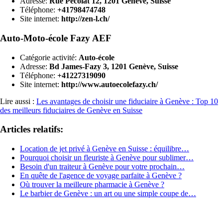
Adresse:
Rue Pécolat 12, 1201 Genève, Suisse
Téléphone:
+41798474748
Site internet:
http://zen-l.ch/
Auto-Moto-école Fazy AEF
Catégorie activité:
Auto-école
Adresse:
Bd James-Fazy 3, 1201 Genève, Suisse
Téléphone:
+41227319090
Site internet:
http://www.autoecolefazy.ch/
Lire aussi :
Les avantages de choisir une fiduciaire à Genève : Top 10
des meilleurs fiduciaires de Genève en Suisse
Articles relatifs:
Location de jet privé à Genève en Suisse : équilibre…
Pourquoi choisir un fleuriste à Genève pour sublimer…
Besoin d'un traiteur à Genève pour votre prochain…
En quête de l'agence de voyage parfaite à Genève ?
Où trouver la meilleure pharmacie à Genève ?
Le barbier de Genève : un art ou une simple coupe de…